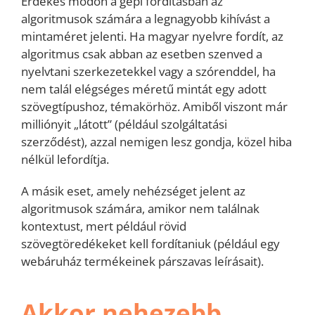
Érdekes módon a gépi fordításban az
algoritmusok számára a legnagyobb kihívást a
mintaméret jelenti. Ha magyar nyelvre fordít, az
algoritmus csak abban az esetben szenved a
nyelvtani szerkezetekkel vagy a szórenddel, ha
nem talál elégséges méretű mintát egy adott
szövegtípushoz, témakörhöz. Amiből viszont már
milliónyit „látott” (például szolgáltatási
szerződést), azzal nemigen lesz gondja, közel hiba
nélkül lefordítja.
A másik eset, amely nehézséget jelent az
algoritmusok számára, amikor nem találnak
kontextust, mert például rövid
szövegtöredékeket kell fordítaniuk (például egy
webáruház termékeinek párszavas leírásait).
Akkor nehezebb