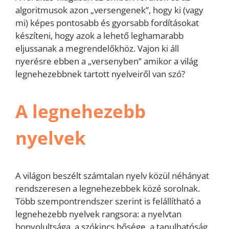
algoritmusok azon „versengenek”, hogy ki (vagy
mi) képes pontosabb és gyorsabb fordításokat
készíteni, hogy azok a lehető leghamarabb
eljussanak a megrendelőkhöz. Vajon ki áll
nyerésre ebben a „versenyben” amikor a világ
legnehezebbnek tartott nyelveiről van szó?
A legnehezebb
nyelvek
A világon beszélt számtalan nyelv közül néhányat
rendszeresen a legnehezebbek közé sorolnak.
Több szempontrendszer szerint is felállítható a
legnehezebb nyelvek rangsora: a nyelvtan
bonyolultsága, a szókincs bősége, a tanulhatóság.