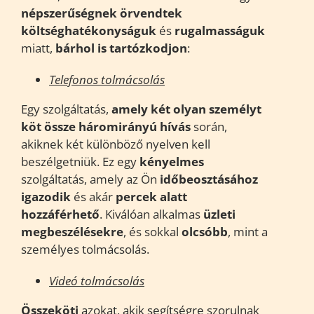
népszerűségnek örvendtek
költséghatékonyságuk
és
rugalmasságuk
miatt,
bárhol is tartózkodjon
:
Telefonos tolmácsolás
Egy szolgáltatás,
amely két olyan személyt
köt össze
háromirányú hívás
során,
akiknek két különböző nyelven kell
beszélgetniük. Ez egy
kényelmes
szolgáltatás, amely az Ön
időbeosztásához
igazodik
és akár
percek
alatt
hozzáférhető
. Kiválóan alkalmas
üzleti
megbeszélésekre
, és sokkal
olcsóbb
, mint a
személyes tolmácsolás.
Videó tolmácsolás
Összeköti
azokat, akik segítségre szorulnak