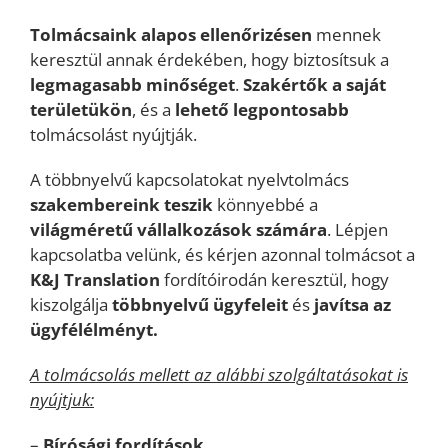
Tolmácsaink
alapos ellenőrizésen
mennek
keresztül annak érdekében, hogy biztosítsuk a
legmagasabb minőséget
.
Szakértők a saját
területükön
, és a
lehető legpontosabb
tolmácsolást nyújtják.
A többnyelvű kapcsolatokat nyelvtolmács
szakembereink teszik
könnyebbé a
világméretű vállalkozások számára
. Lépjen
kapcsolatba velünk, és kérjen azonnal tolmácsot a
K&J Translation
fordítóirodán keresztül, hogy
kiszolgálja
többnyelvű ügyfeleit
és
javítsa az
ügyfélélményt.
A tolmácsolás mellett az alábbi szolgáltatásokat is
nyújtjuk:
–
Bírósági fordítások
,