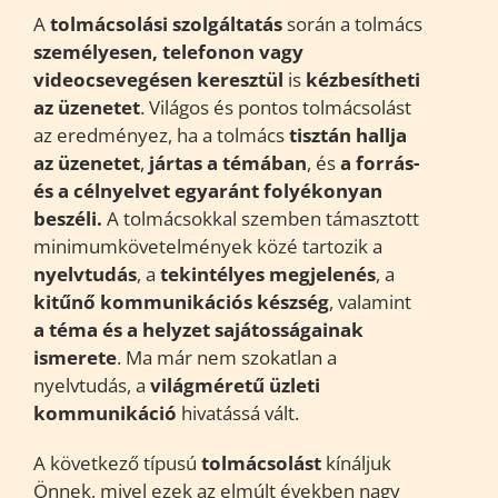
A
tolmácsolási szolgáltatás
során a tolmács
személyesen, telefonon vagy
videocsevegésen keresztül
is
kézbesítheti
az üzenetet
. Világos és pontos tolmácsolást
az eredményez, ha a tolmács
tisztán hallja
az üzenetet
,
jártas a témában
, és
a forrás-
és a célnyelvet egyaránt folyékonyan
beszéli.
A tolmácsokkal szemben támasztott
minimumkövetelmények közé tartozik a
nyelvtudás
, a
tekintélyes megjelenés
, a
kitűnő kommunikációs készség
, valamint
a téma és a helyzet sajátosságainak
ismerete
. Ma már nem szokatlan a
nyelvtudás, a
világméretű üzleti
kommunikáció
hivatássá vált.
A következő típusú
tolmácsolást
kínáljuk
Önnek, mivel ezek az elmúlt években nagy