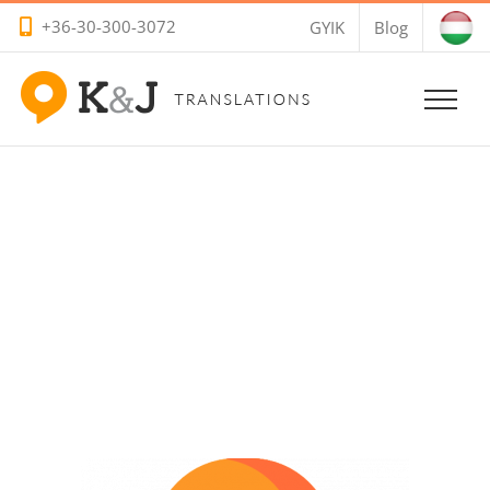
Kihagyás
+36-30-300-3072
GYIK
Blog
Tolmácsolás