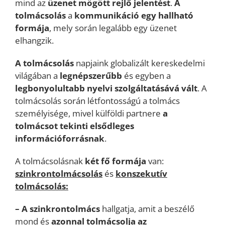
mind az
üzenet mögött rejlő jelentést
.
A
tolmácsolás
a
kommunikáció egy hallható
formája
, mely során legalább egy üzenet
elhangzik.
A tolmácsolás
napjaink globalizált kereskedelmi
világában a
legnépszerűbb
és egyben a
legbonyolultabb
nyelvi
szolgáltatásává vált
. A
tolmácsolás során létfontosságú a tolmács
személyisége, mivel külföldi partnere
a
tolmácsot tekinti elsődleges
információforrásnak
.
A tolmácsolásnak
két fő formája
van:
szinkrontolmácsolás
és
konszekutív
tolmácsolás:
– A szinkrontolmács
hallgatja, amit a beszélő
mond és
azonnal tolmácsolja az