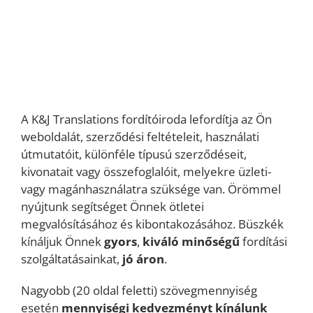
A K&J Translations fordítóiroda lefordítja az Ön
weboldalát, szerződési feltételeit, használati
útmutatóit, különféle típusú szerződéseit,
kivonatait vagy összefoglalóit, melyekre üzleti-
vagy magánhasználatra szüksége van. Örömmel
nyújtunk segítséget Önnek ötletei
megvalósításához és kibontakozásához. Büszkék
kínáljuk Önnek
gyors
,
kiváló minőségű
fordítási
szolgáltatásainkat,
jó áron
.
Nagyobb (20 oldal feletti) szövegmennyiség
esetén
mennyiségi kedvezményt kínálunk