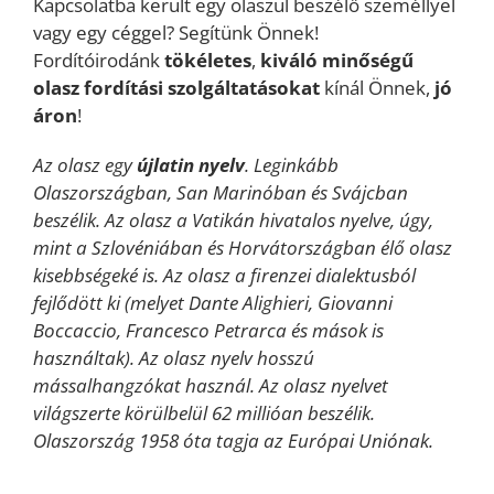
Kapcsolatba került egy olaszul beszélő személlyel
vagy egy céggel? Segítünk Önnek!
Fordítóirodánk
tökéletes
,
kiváló minőségű
olasz fordítási szolgáltatásokat
kínál Önnek,
jó
áron
!
Az olasz egy
újlatin nyelv
. Leginkább
Olaszországban, San Marinóban és Svájcban
beszélik. Az olasz a Vatikán hivatalos nyelve, úgy,
mint a Szlovéniában és Horvátországban élő olasz
kisebbségeké is. Az olasz a firenzei dialektusból
fejlődött ki (melyet Dante Alighieri, Giovanni
Boccaccio, Francesco Petrarca és mások is
használtak). Az olasz nyelv hosszú
mássalhangzókat használ. Az olasz nyelvet
világszerte körülbelül 62 millióan beszélik.
Olaszország 1958 óta tagja az Európai Uniónak.