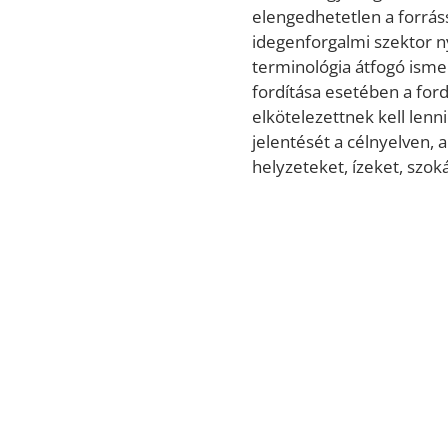
elengedhetetlen a forrás
idegenforgalmi szektor n
terminológia átfogó isme
fordítása esetében a ford
elkötelezettnek kell lenn
jelentését a célnyelven,
helyzeteket, ízeket, szoká