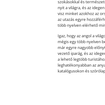
szokásokkal és természet
nyit a világra, és az ideg
visz minket azokhoz az o
az utazás egyre hozzáférh
több nyelven elérhető minő
Igaz, hogy az angol a vilá
mégis egy több nyelven be
már egyre nagyobb előnyt 
vezető iparág, és az idege
a lehető legtöbb turistához
leghatékonyabban az anya
katalógusokon és szórólap