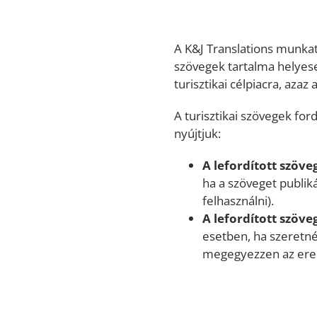
A K&J Translations munkatá
szövegek tartalma helyese
turisztikai célpiacra, aza
A turisztikai szövegek ford
nyújtjuk:
A lefordított szöve
ha a szöveget publik
felhasználni).
A lefordított szöve
esetben, ha szeretné
megegyezzen az ered