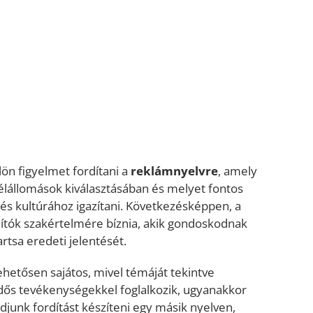
n figyelmet fordítani a
reklámnyelvre
, amely
 célállomások kiválasztásában és melyet fontos
 és kultúrához igazítani. Következésképpen, a
dítók szakértelmére bíznia, akik gondoskodnak
rtsa eredeti jelentését.
ehetősen sajátos, mivel témáját tekintve
dős tevékenységekkel foglalkozik, ugyanakkor
junk fordítást készíteni egy másik nyelven,