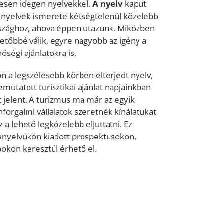
esen idegen nyelvekkel.
A nyelv
kaput
en nyelvek ismerete kétségtelenül közelebb
rszághoz, ahova éppen utazunk. Miközben
etőbbé válik, egyre nagyobb az igény a
ségi ajánlatokra is.
gon a legszélesebb körben elterjedt nyelv,
mutatott turisztikai ajánlat napjainkban
jelent. A turizmus ma már az egyik
nforgalmi vállalatok szeretnék kínálatukat
 a lehető legközelebb eljuttatni. Ez
nyelvükön kiadott prospektusokon,
okon keresztül érhető el.