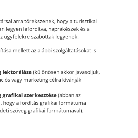
rsai arra törekszenek, hogy a turisztikai
n legyen lefordítva, naprakészek és a
z az ügyfelekre szabottak legyenek.
ítása mellett az alábbi szolgáltatásokat is
g lektorálása
(különösen akkor javasoljuk,
ációs vagy marketing célra kívánják
g grafikai szerkesztése
(abban az
, hogy a fordítás grafikai formátuma
eti szöveg grafikai formátumával).