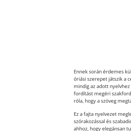
Ennek során érdemes külö
óriási szerepet játszik a
mindig az adott nyelvhez
fordítást megéri szakfor
róla, hogy a szöveg megta
Ez a fajta nyelvezet megl
szórakozással és szabadi
ahhoz, hogy elegánsan tud