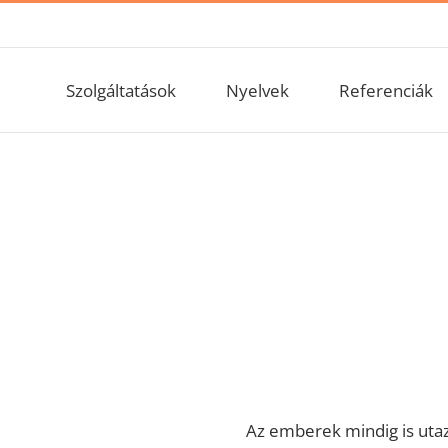
Szolgáltatások
Nyelvek
Referenciák
s
Az emberek mindig is utazt