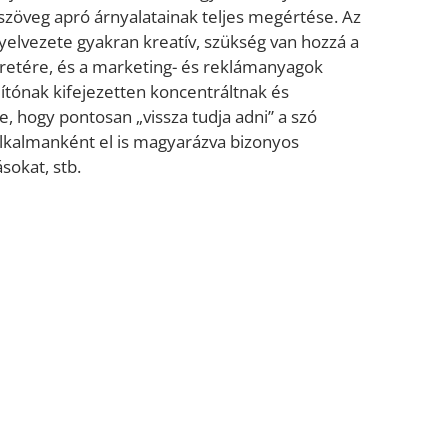
szöveg apró árnyalatainak teljes megértése. Az
yelvezete gyakran kreatív, szükség van hozzá a
retére, és a marketing- és reklámanyagok
ítónak kifejezetten koncentráltnak és
ie, hogy pontosan „vissza tudja adni” a szó
 alkalmanként el is magyarázva bizonyos
sokat, stb.