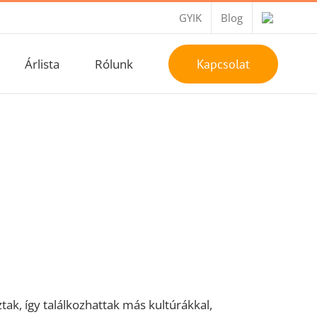
GYIK
Blog
Árlista
Rólunk
Kapcsolat
ak, így találkozhattak más kultúrákkal,