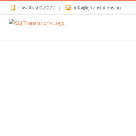
Kihagyás
+36-30-300-3072
|
info@kjtranslations.hu
Turisztikai Fordítá