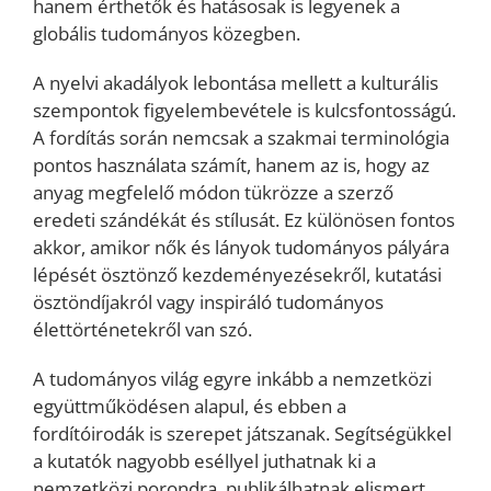
hanem érthetők és hatásosak is legyenek a
globális tudományos közegben.
A nyelvi akadályok lebontása mellett a kulturális
szempontok figyelembevétele is kulcsfontosságú.
A fordítás során nemcsak a szakmai terminológia
pontos használata számít, hanem az is, hogy az
anyag megfelelő módon tükrözze a szerző
eredeti szándékát és stílusát. Ez különösen fontos
akkor, amikor nők és lányok tudományos pályára
lépését ösztönző kezdeményezésekről, kutatási
ösztöndíjakról vagy inspiráló tudományos
élettörténetekről van szó.
A tudományos világ egyre inkább a nemzetközi
együttműködésen alapul, és ebben a
fordítóirodák is szerepet játszanak. Segítségükkel
a kutatók nagyobb eséllyel juthatnak ki a
nemzetközi porondra, publikálhatnak elismert