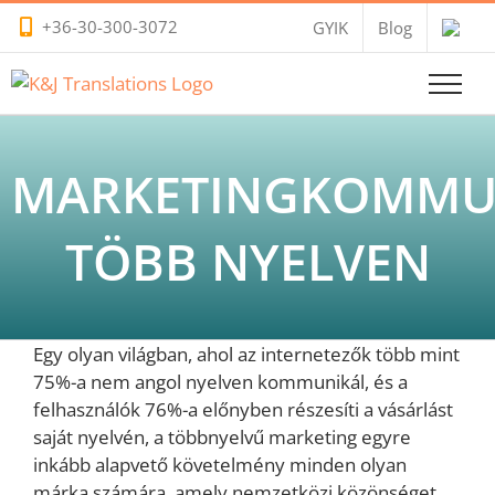
Kihagyás
+36-30-300-3072
GYIK
Blog
MARKETINGKOMMU
TÖBB NYELVEN
Egy olyan világban, ahol az internetezők több mint
75%-a nem angol nyelven kommunikál, és a
felhasználók 76%-a előnyben részesíti a vásárlást
saját nyelvén, a többnyelvű marketing egyre
inkább alapvető követelmény minden olyan
márka számára, amely nemzetközi közönséget