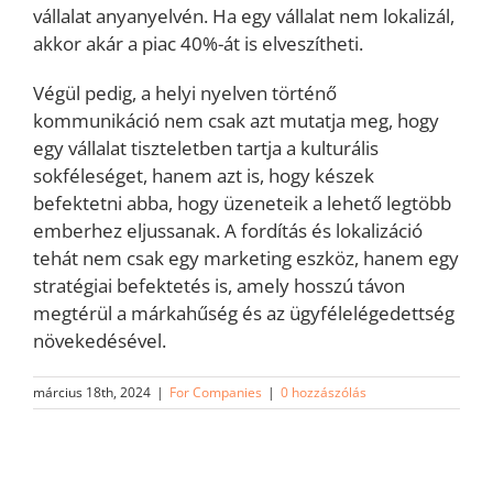
vállalat anyanyelvén. Ha egy vállalat nem lokalizál,
akkor akár a piac 40%-át is elveszítheti.
Végül pedig, a helyi nyelven történő
kommunikáció nem csak azt mutatja meg, hogy
egy vállalat tiszteletben tartja a kulturális
sokféleséget, hanem azt is, hogy készek
befektetni abba, hogy üzeneteik a lehető legtöbb
emberhez eljussanak. A fordítás és lokalizáció
tehát nem csak egy marketing eszköz, hanem egy
stratégiai befektetés is, amely hosszú távon
megtérül a márkahűség és az ügyfélelégedettség
növekedésével.
március 18th, 2024
|
For Companies
|
0 hozzászólás