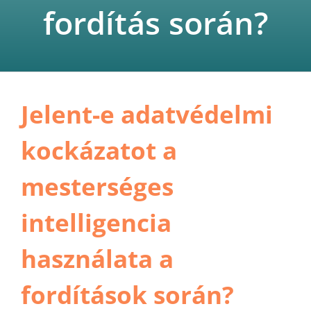
fordítás során?
Jelent-e adatvédelmi
kockázatot a
mesterséges
intelligencia
használata a
fordítások során?