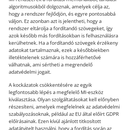
algoritmusokból dolgoznak, amelyek célja az,
hogy a rendszer fejlődjön, és egyre pontosabbá
váljon. Ez azonban azt is jelentheti, hogy a
rendszer eltárolja a fordítandó szövegeket, így
azok később más fordításokban is felhasználásra
kerülhetnek. Ha a fordítandó szövegek érzékeny
adatokat tartalmaznak, ezek a későbbiekben
illetéktelenek számára is hozzáférhetővé
válhatnak, ami sértheti a megrendelő
adatvédelmi jogait.
A kockázatok csökkentésére az egyik
legfontosabb lépés a megfelelő MI-eszköz
kiválasztása. Olyan szolgáltatásokat kell előnyben
részesíteni, amelyek megfelelnek az adatvédelmi
szabályozásoknak, például az EU által előírt GDPR
előírásainak. Ezen kívül ajánlott titkosított
adatátvitelt használni, hogy a fordítás során az