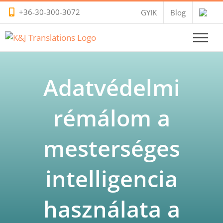
Kihagyás
+36-30-300-3072
GYIK
Blog
Adatvédelmi
rémálom a
mesterséges
intelligencia
használata a