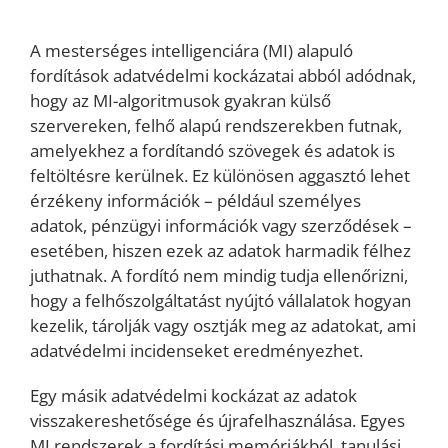
A mesterséges intelligenciára (MI) alapuló
fordítások adatvédelmi kockázatai abból adódnak,
hogy az MI-algoritmusok gyakran külső
szervereken, felhő alapú rendszerekben futnak,
amelyekhez a fordítandó szövegek és adatok is
feltöltésre kerülnek. Ez különösen aggasztó lehet
érzékeny információk – például személyes
adatok, pénzügyi információk vagy szerződések –
esetében, hiszen ezek az adatok harmadik félhez
juthatnak. A fordító nem mindig tudja ellenőrizni,
hogy a felhőszolgáltatást nyújtó vállalatok hogyan
kezelik, tárolják vagy osztják meg az adatokat, ami
adatvédelmi incidenseket eredményezhet.
Egy másik adatvédelmi kockázat az adatok
visszakereshetősége és újrafelhasználása. Egyes
MI rendszerek a fordítási memóriákból, tanulási