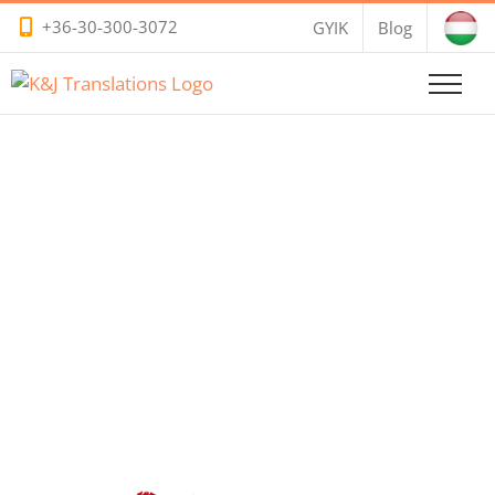
Kihagyás
+36-30-300-3072
GYIK
Blog
Spanyol
Hangalámondás
(Voice-over)