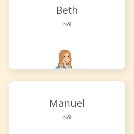
Beth
Női
Beth
Manuel
Női
Női