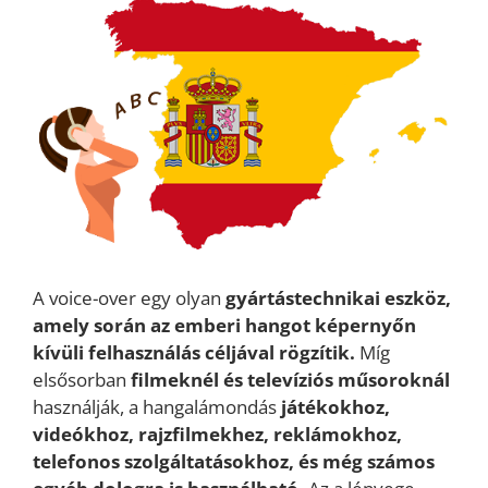
A voice-over egy olyan
gyártástechnikai eszköz,
amely során az emberi hangot képernyőn
kívüli felhasználás céljával rögzítik.
Míg
elsősorban
filmeknél és televíziós műsoroknál
használják, a hangalámondás
játékokhoz,
videókhoz, rajzfilmekhez, reklámokhoz,
telefonos szolgáltatásokhoz, és még számos