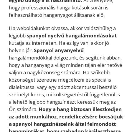
egyéb dologra is használható.
Az a lényege,
hogy professzionális hangalkotások során is
felhasználható hanganyagot állítsanak elő.
Ha weboldalunkat olvassa, akkor valószínűleg a
legjobb
spanyol nyelvű hangalámondásokat
kutatja az interneten. Ha ez így van, akkor jó
helyen jár.
Spanyol anyanyelvű
hangalámondókkal dolgozunk, és segítünk abban,
hogy a hanganyag a világ minden táján elérhetővé
váljon a nagyközönség számára. Ha szűkebb
közönséget szeretne megcélozni és speciális
dialektussal vagy egy adott akcentussal beszélő
személyt keres, mi költségvetéstől függetlenül is
a lehető legjobb hangszínészt keressük meg az
Ön számára.
Hogy a hang biztosan illeszkedjen
az adott munkához, rendelkezésére bocsátjuk
a spanyol hangszínészeink által felmondott
hangmintákat, hogy szabadon kiválaszthassa